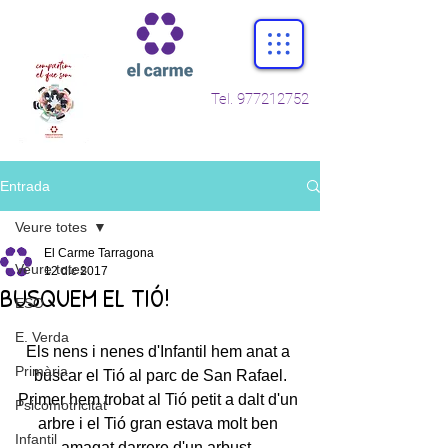
Tel.
977212752
Entrada
Veure totes
El Carme Tarragona
Veure totes
12 dic 2017
BUSQUEM EL TIÓ!
ESO
E. Verda
Els nens i nenes d'Infantil hem anat a 
Primària
buscar el Tió al parc de San Rafael.
Primer hem trobat al Tió petit a dalt d'un 
Psicomotricitat
arbre i el Tió gran estava molt ben 
Infantil
amagat darrere d'un arbust. 