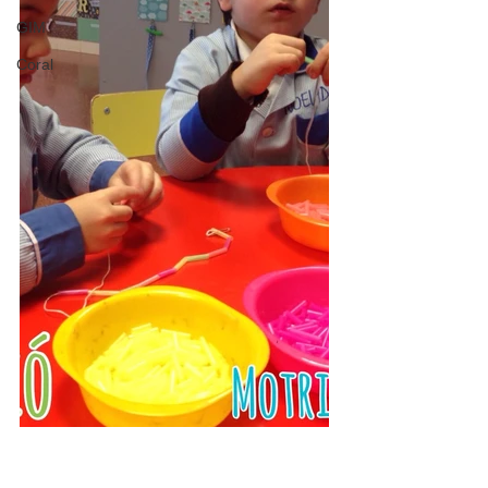
GIM
Coral