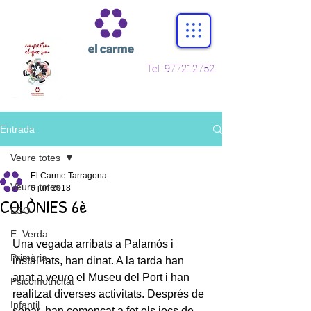
Tel.
977212752
Entrada
Veure totes
El Carme Tarragona
Veure totes
6 jun 2018
COLÒNIES 6è
ESO
E. Verda
Una vegada arribats a Palamós i 
Primària
instal·lats, han dinat. A la tarda han 
anat a veure el Museu del Port i han 
Psicomotricitat
realitzat diverses activitats. Després de 
Infantil
sopar, han començat a fet els jocs de 