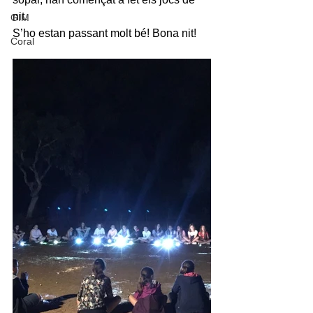
nit. 
GIM
S’ho estan passant molt bé! Bona nit!
Coral