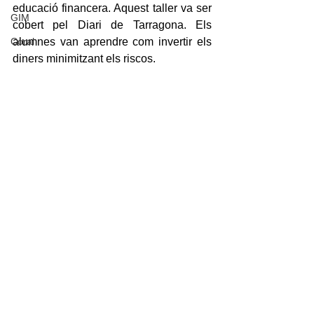
educació financera. Aquest taller va ser 
GIM
cobert pel Diari de Tarragona. Els 
Coral
alumnes van aprendre com invertir els 
diners minimitzant els riscos.