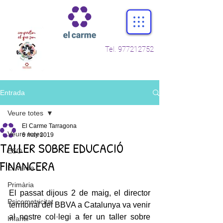
Tel.
977212752
Entrada
Veure totes
El Carme Tarragona
Veure totes
6 may 2019
TALLER SOBRE EDUCACIÓ
ESO
FINANCERA
E. Verda
Primària
El passat dijous 2 de maig, el director 
Psicomotricitat
territorial del BBVA a Catalunya va venir 
al nostre col·legi a fer un taller sobre 
Infantil