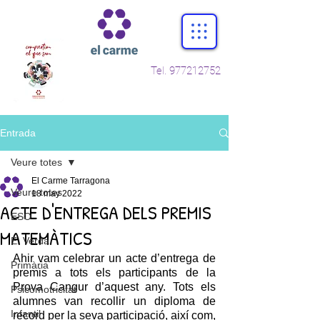
Tel.
977212752
Entrada
Veure totes
El Carme Tarragona
Veure totes
18 may 2022
ACTE D'ENTREGA DELS PREMIS
ESO
MATEMÀTICS
E. Verda
Ahir vam celebrar un acte d’entrega de 
Primària
premis a tots els participants de la 
Prova Cangur d’aquest any. Tots els 
Psicomotricitat
alumnes van recollir un diploma de 
Infantil
record per la seva participació, així com, 