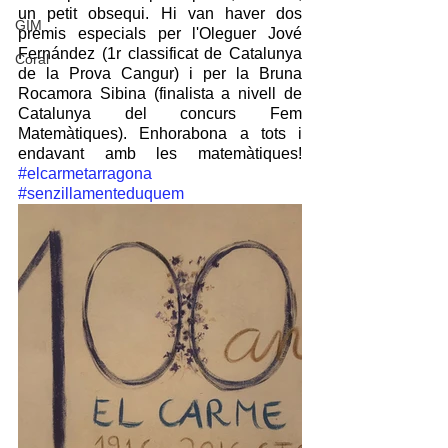
un petit obsequi. Hi van haver dos 
GIM
premis especials per l'Oleguer Jové 
Fernández (1r classificat de Catalunya 
Coral
de la Prova Cangur) i per la Bruna 
Rocamora Sibina (finalista a nivell de 
Catalunya del concurs Fem 
Matemàtiques). Enhorabona a tots i 
endavant amb les matemàtiques! 
#elcarmetarragona
#senzillamenteduquem