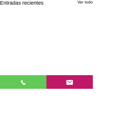
Ver todo
Entradas recientes
Comentarios
TREBALLEM LA TA