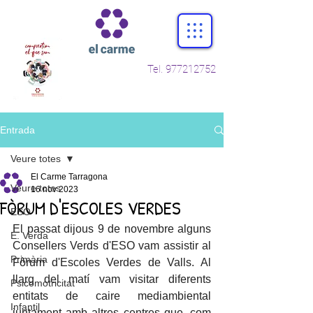
Tel.
977212752
Entrada
Veure totes
El Carme Tarragona
Veure totes
16 nov 2023
FÒRUM D'ESCOLES VERDES
ESO
El passat dijous 9 de novembre alguns 
E. Verda
Consellers Verds d'ESO vam assistir al 
Primària
Fòrum d'Escoles Verdes de Valls. Al 
llarg del matí vam visitar diferents 
Psicomotricitat
entitats de caire mediambiental 
Infantil
juntament amb altres centres que, com 