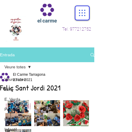
Tel.
977212752
Entrada
Veure totes
El Carme Tarragona
Veure totes
23 abr 2021
Feliç Sant Jordi 2021
ESO
E. Verda
Primària
Psicomotricitat
Infantil