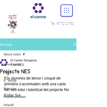
Tel.
977212752
Entrada
Veure totes
El Carme Tarragona
Veure totes
7 jun 2021
Projecte NES
ESO
Els alumnes de tercer i cinquè de 
E. Verda
primària s'acomiaden amb una carta 
Primària
del seu tutor i tutoritzat del projecte No 
Estàs Sol. 
Psicomotricitat
Infantil