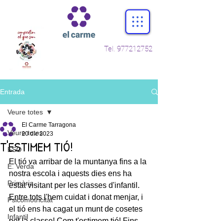
Tel.
977212752
Entrada
Veure totes
El Carme Tarragona
Veure totes
20 dic 2023
T'ESTIMEM TIÓ!
ESO
El tió va arribar de la muntanya fins a la 
E. Verda
nostra escola i aquests dies ens ha 
Primària
estat visitant per les classes d'infantil. 
Entre tots l'hem cuidat i donat menjar, i 
Psicomotricitat
el tió ens ha cagat un munt de cosetes 
Infantil
pet la classe! Com t'estimem tió! Fins 