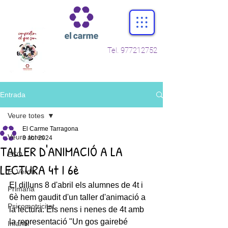
Tel.
977212752
Entrada
Veure totes
El Carme Tarragona
Veure totes
8 abr 2024
TALLER D'ANIMACIÓ A LA
ESO
LECTURA 4t I 6è
E. Verda
El dilluns 8 d'abril els alumnes de 4t i 
Primària
6è hem gaudit d'un taller d'animació a 
Psicomotricitat
la lectura. Els nens i nenes de 4t amb 
la representació "Un gos gairebé 
Infantil