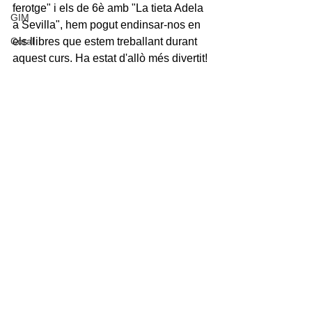
ferotge" i els de 6è amb "La tieta Adela 
GIM
a Sevilla", hem pogut endinsar-nos en 
Coral
els llibres que estem treballant durant 
aquest curs. Ha estat d'allò més divertit! 