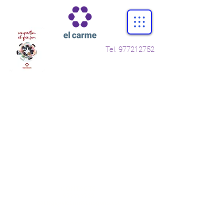
Tel.
977212752
CONTACTE
977212752
col.legi@elcarmetarragona.cat
incidencies.clickedu@elcarmetarragona.cat