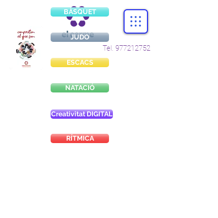
BÀSQUET
JUDO
Tel.
977212752
ESCACS
NATACIÓ
Creativitat DIGITAL
RÍTMICA
CONTACTE
977212752
col.legi@elcarmetarragona.cat
incidencies.clickedu@elcarmetarragona.cat