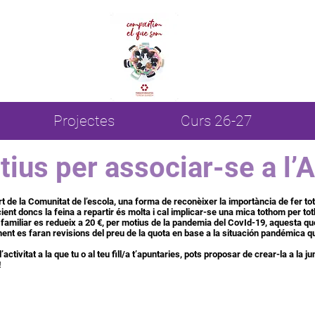
Projectes
Curs 26-27
ius per associar-se a l’
de la Comunitat de l’escola, una forma de reconèixer la importància de fer t
ient doncs la feina a repartir és molta i cal implicar-se una mica tothom per t
t familiar es redueix a 20 €, per motius de la pandemia del CovId-19, aquesta q
vinent es faran revisions del preu de la quota en base a la situación pandémica 
ctivitat a la que tu o al teu fill/a t’apuntaries, pots proposar de crear-la a la ju
!