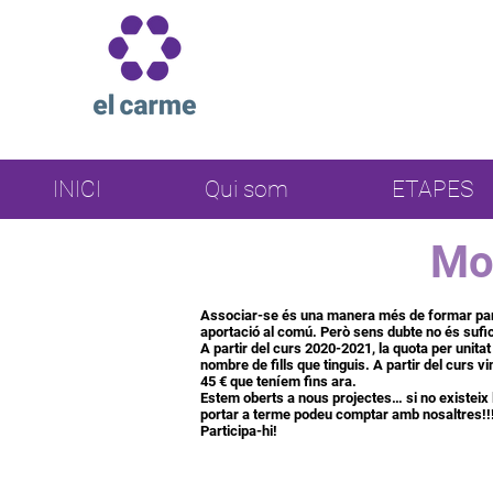
INICI
Qui som
ETAPES
Mot
Associar-se és una manera més de formar part 
aportació al comú. Però sens dubte no és sufic
A partir del curs 2020-2021, la quota per unita
nombre de fills que tinguis. A partir del curs 
45 € que teníem fins ara.
Estem oberts a nous projectes… si no existeix l’a
portar a terme podeu comptar amb nosaltres!!
Participa-hi!