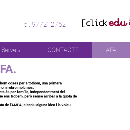
Tel. 977212752
Serveis
CONTACTE
AFA
AFA.
othom coses per a tothom, una primera
othom rebre molt més.
uota és per família, independentment del
que ens trobem, però sense arribar a la quota de
nta de l’AMPA, si teniu alguna idea i la voleu