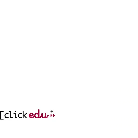
CONTACT
977212752
col.legi@elc
incidencies.clicked
ADREÇA
cr. del Mar, 1
43004 Tarrag