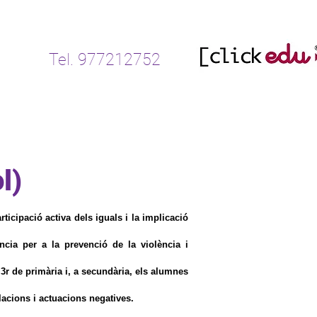
Tel. 977212752
Serveis
CONTACTE
AFA
l)
ticipació activa dels iguals i la implicació
ncia per a la prevenció de la violència i
3r de primària i, a secundària, els alumnes
lacions i actuacions negatives.