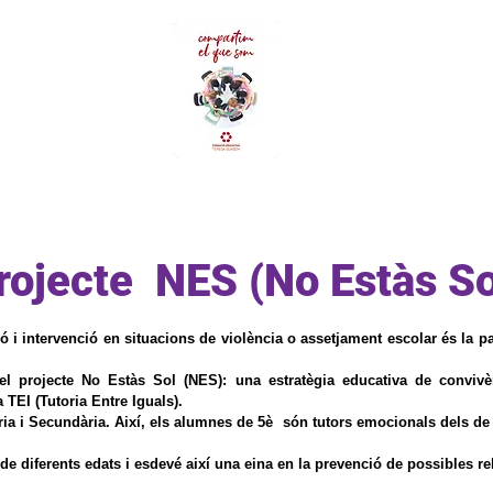
Projectes
Curs 26-27
rojecte NES (No Estàs So
i intervenció en situacions de violència o assetjament escolar és la par
el projecte No Estàs Sol (NES): una estratègia educativa de convivè
 TEI (Tutoria Entre Iguals).
a i Secundària. Així, els alumnes de 5è són tutors emocionals dels de 
e diferents edats i esdevé així una eina en la prevenció de possibles re