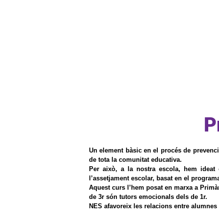
INICI
Qui som
ETAPES
P
Un element bàsic en el procés de prevenció 
de tota la comunitat educativa.
Per això, a la nostra escola, hem ideat 
l’assetjament escolar, basat en el programa
Aquest curs l’hem posat en marxa a Primàri
de 3r són tutors emocionals dels de 1r.
NES afavoreix les relacions entre alumnes d