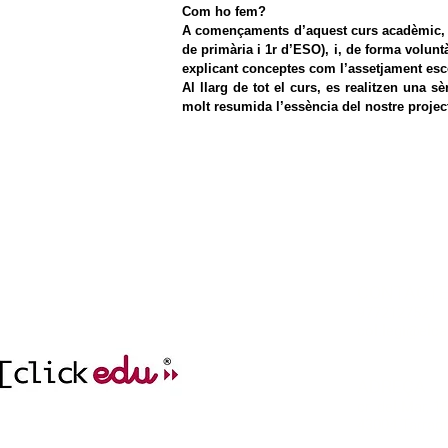
Com ho fem?
A començaments d’aquest curs acadèmic, vam
de primària i 1r d’ESO), i, de forma volun
explicant conceptes com l’assetjament escola
Al llarg de tot el curs, es realitzen una 
molt resumida l’essència del nostre projec
CONTACT
977212752
col.legi@elc
incidencies.clicked
ADREÇA
cr. del Mar, 1
43004 Tarrag