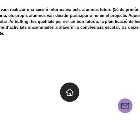
 realitzar una sessió informativa pels alumnes tutors (5è de primària 
tària, els propis alumnes van decidir participar o no en el projecte. Aqu
r i/o bulling, les qualitats per ser un bon tutor/a, la planificació de le
sèrie d’activitats encaminades a afavorir la convivència escolar. Us dei
te.
E
Segueix-nos
armetarragona.cat
u@elcarmetarragona.cat
CANAL INFORMATIU
6-18.
Fundació Educativa Teresa Guasch
ona