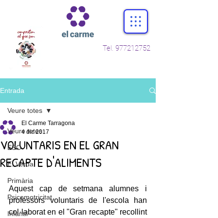
Tel.
977212752
Entrada
Veure totes
El Carme Tarragona
Veure totes
4 dic 2017
VOLUNTARIS EN EL GRAN
ESO
RECAPTE D'ALIMENTS
E. Verda
Primària
Aquest cap de setmana alumnes i 
Psicomotricitat
professors voluntaris de l'escola han 
col·laborat en el "Gran recapte" recollint 
Infantil