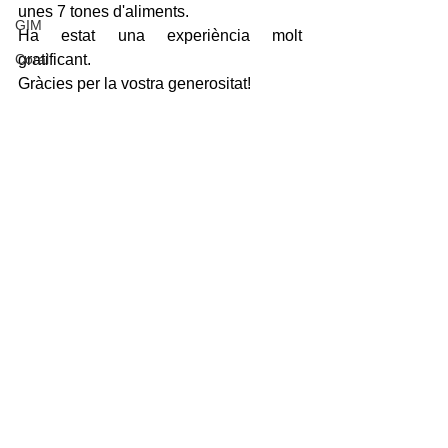
unes 7 tones d'aliments.
GIM
Ha estat una experiència molt 
Coral
gratificant. 
Gràcies per la vostra generositat!