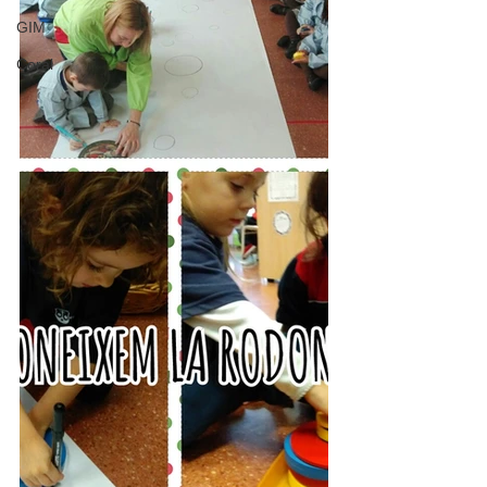
GIM
Coral