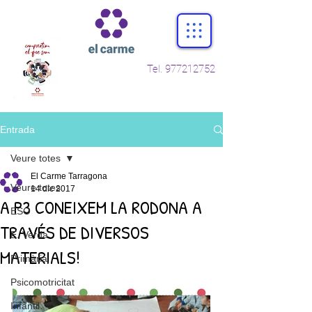
Tel.
977212752
Entrada
Veure totes
El Carme Tarragona
Veure totes
14 dic 2017
A P3 CONEIXEM LA RODONA A
ESO
TRAVÉS DE DIVERSOS
E. Verda
MATERIALS!
Primària
Psicomotricitat
Infantil