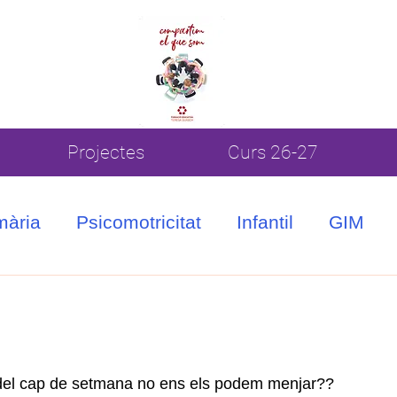
Projectes
Curs 26-27
mària
Psicomotricitat
Infantil
GIM
s del cap de setmana no ens els podem menjar??