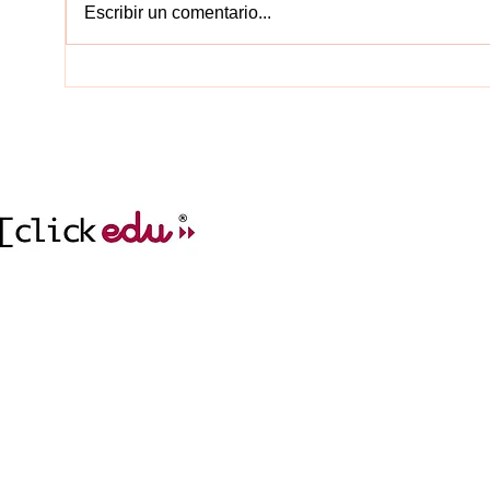
Escribir un comentario...
EDUCA
CONTACT
977212752
col.legi@elc
incidencies.clicked
ADREÇA
cr. del Mar, 1
43004 Tarrag