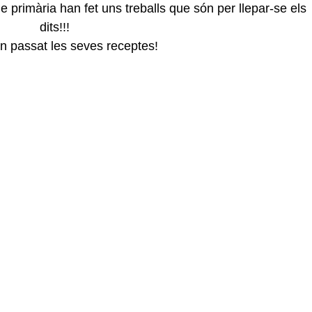
 primària han fet uns treballs que són per llepar-se els 
dits!!! 
an passat les seves receptes!