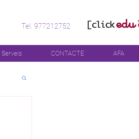
Tel. 977212752
Serveis
CONTACTE
AFA