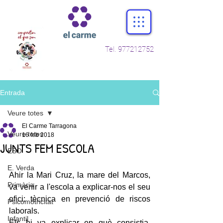
Tel.
977212752
Entrada
Veure totes
El Carme Tarragona
Veure totes
16 feb 2018
JUNTS FEM ESCOLA
ESO
E. Verda
Ahir la Mari Cruz, la mare del Marcos, 
Primària
va venir a l'escola a explicar-nos el seu 
ofici: tècnica en prevenció de riscos 
Psicomotricitat
laborals.
Infantil
Els hi va explicar en què consistia, 