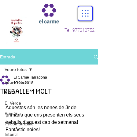
Tel.
977212752
Entrada
Veure totes
El Carme Tarragona
Veure totes
19 feb 2018
TREBALLEM MOLT
ESO
E. Verda
Aquestes són les nenes de 3r de 
Primària
primària que ens presenten els seus 
treballs d'aquest cap de setmana! 
Psicomotricitat
Fantàstic noies!
Infantil