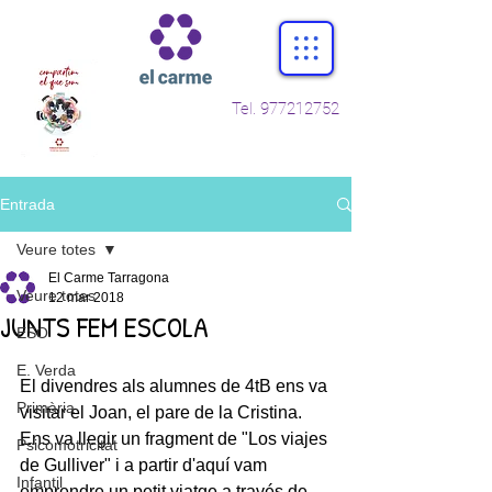
Tel.
977212752
Entrada
Veure totes
El Carme Tarragona
Veure totes
12 mar 2018
JUNTS FEM ESCOLA
ESO
E. Verda
El divendres als alumnes de 4tB ens va 
Primària
visitar el Joan, el pare de la Cristina. 
Ens va llegir un fragment de "Los viajes 
Psicomotricitat
de Gulliver" i a partir d'aquí vam 
Infantil
emprendre un petit viatge a través de 