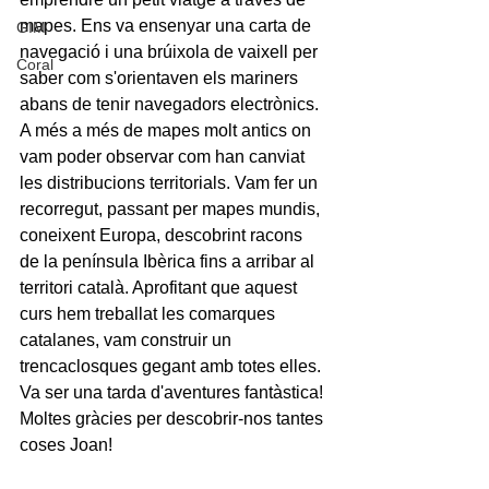
mapes. Ens va ensenyar una carta de 
GIM
navegació i una brúixola de vaixell per 
Coral
saber com s'orientaven els mariners 
abans de tenir navegadors electrònics. 
A més a més de mapes molt antics on 
vam poder observar com han canviat 
les distribucions territorials. Vam fer un 
recorregut, passant per mapes mundis, 
coneixent Europa, descobrint racons 
de la península Ibèrica fins a arribar al 
territori català. Aprofitant que aquest 
curs hem treballat les comarques 
catalanes, vam construir un 
trencaclosques gegant amb totes elles. 
Va ser una tarda d'aventures fantàstica! 
Moltes gràcies per descobrir-nos tantes 
coses Joan!