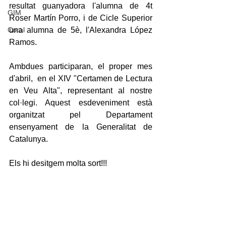
resultat guanyadora l'alumna de 4t 
GIM
Roser Martín Porro, i de Cicle Superior 
Coral
una alumna de 5è, l'Alexandra López 
Ramos.
Ambdues participaran, el proper mes 
d'abril,  en el XIV "Certamen de Lectura 
en Veu Alta", representant al nostre 
col·legi. Aquest esdeveniment està 
organitzat pel Departament 
ensenyament de la Generalitat de 
Catalunya. 
Els hi desitgem molta sort!!!