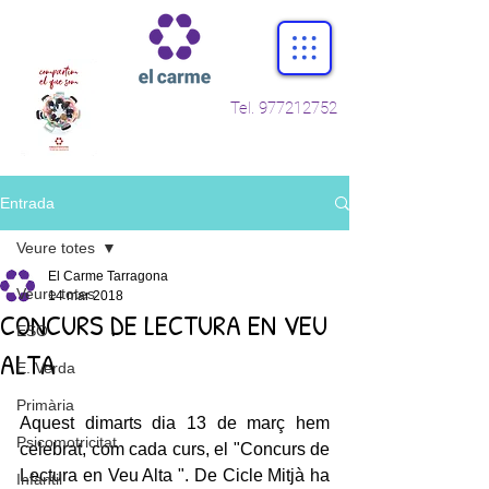
Tel.
977212752
Entrada
Veure totes
El Carme Tarragona
Veure totes
14 mar 2018
CONCURS DE LECTURA EN VEU
ESO
ALTA
E. Verda
Primària
Aquest dimarts dia 13 de març hem 
Psicomotricitat
celebrat, com cada curs, el "Concurs de 
Lectura en Veu Alta ". De Cicle Mitjà ha 
Infantil