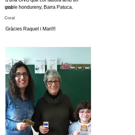
poble hondureny, Barra Patuca.
GIM
Coral
Gràcies Raquel i Mari!!!