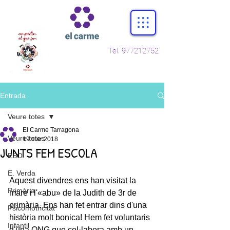
Tel.
977212752
Entrada
Veure totes
El Carme Tarragona
Veure totes
19 mar 2018
JUNTS FEM ESCOLA
ESO
E. Verda
Aquest divendres ens han visitat la 
Primària
mare i l'«abu» de la Judith de 3r de 
primària. Ens han fet entrar dins d'una 
Psicomotricitat
història molt bonica! Hem fet voluntaris 
Infantil
d'una ONG que col·labora amb un 