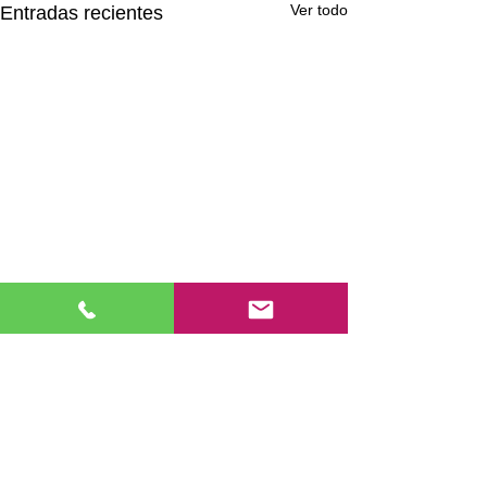
Ver todo
Entradas recientes
Comentarios
TREBALLEM LA TA