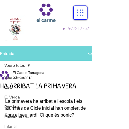
Tel.
977212752
Entrada
Veure totes
El Carme Tarragona
Veure totes
22 mar 2018
HA ARRIBAT LA PRIMAVERA
ESO
E. Verda
La primavera ha arribat a l'escola i els 
Primària
alumnes de Cicle inicial han omplert de 
flors el seu jardí. Oi que és bonic?
Psicomotricitat
Infantil