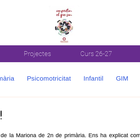
Projectes
Curs 26-27
mària
Psicomotricitat
Infantil
GIM
!
 de la Mariona de 2n de primària. Ens ha explicat com