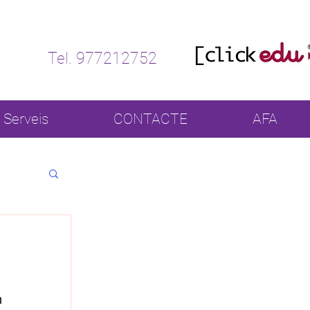
Tel. 977212752
Serveis
CONTACTE
AFA
 