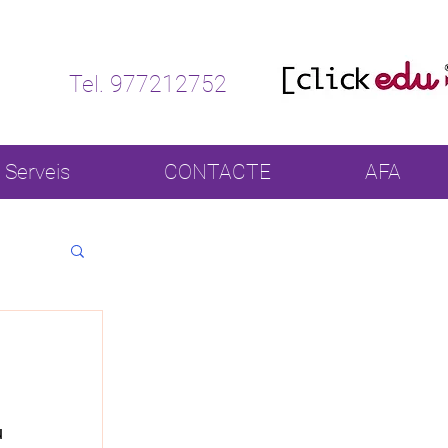
Tel. 977212752
Serveis
CONTACTE
AFA
 