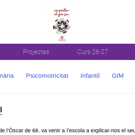
Projectes
Curs 26-27
mària
Psicomotricitat
Infantil
GIM
!
 l’Òscar de 6è, va venir a l’escola a explicar-nos el seu