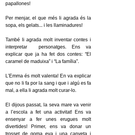
papallones!
Per menjar, el que més li agrada és la 
sopa, els gelats... i les llaminadures!
També li agrada molt inventar contes i 
interpretar  personatges. Ens va 
explicar que ja ha fet dos contes: “El 
caramel de maduixa” i “La família”.
L’Emma és molt valenta! En va explicar 
que no li fa por la sang i que i algú es fa 
mal, a ella li agrada molt curar-lo.
El dijous passat, la seva mare va venir 
a l’escola a fet una activitat! Ens va 
ensenyar a fer unes erugues molt 
divertides! Primer, ens va donar un 
trosset de goma eva i una canyeta i 