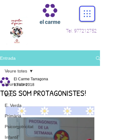
Tel.
977212752
Entrada
Veure totes
El Carme Tarragona
Veure totes
13 abr 2018
TOTS SOM PROTAGONISTES!
ESO
E. Verda
Primària
Psicomotricitat
Infantil