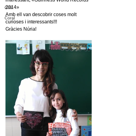
2014»
GIM
Amb ell van descobrir coses molt 
Coral
curioses i interessants!!!
Gràcies Núria!