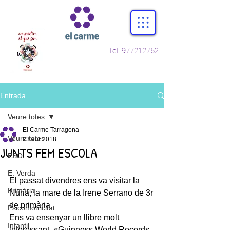
Tel.
977212752
Entrada
Veure totes
El Carme Tarragona
Veure totes
23 abr 2018
JUNTS FEM ESCOLA
ESO
E. Verda
El passat divendres ens va visitar la 
Primària
Núria, la mare de la Irene Serrano de 3r 
de primària.
Psicomotricitat
Ens va ensenyar un llibre molt 
Infantil
interessant, «Guinness World Records 