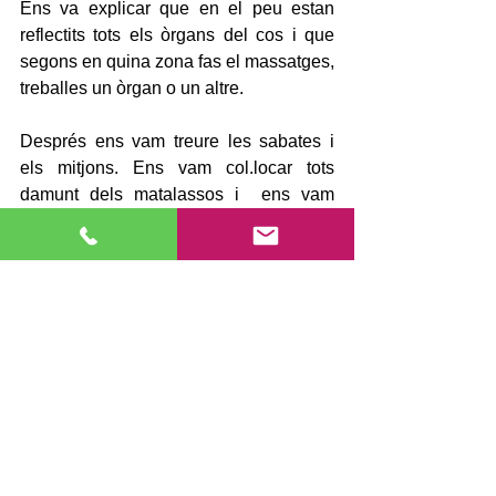
Ens va explicar que en el peu estan 
reflectits tots els òrgans del cos i que 
segons en quina zona fas el massatges, 
treballes un òrgan o un altre.
Després ens vam treure les sabates i 
els mitjons. Ens vam col.locar tots 
damunt dels matalassos i  ens vam 
estirar.  Vam estar escoltant musica 
relaxant, mentre la mare de l’Erika 
anava fent massatges als peus dels 
nens/es.
Molts van  descobrir que els agraden 
molt aquest massatges i d’altres no 
podien aguantar que li toquessin els 
peus de tantes pessigolles que tenien.
Un cop tots els alumnes van rebre el 
seu massatge, cada nen/a va provar de 
fer-s’ho  a ell mateix.