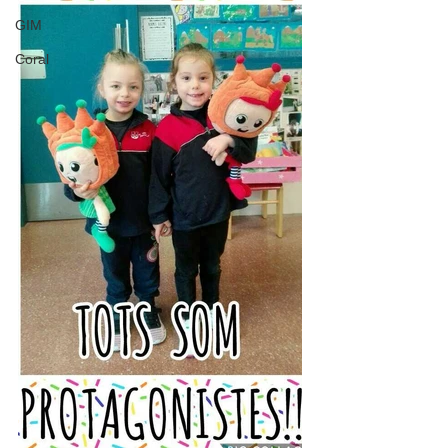
GIM
Coral