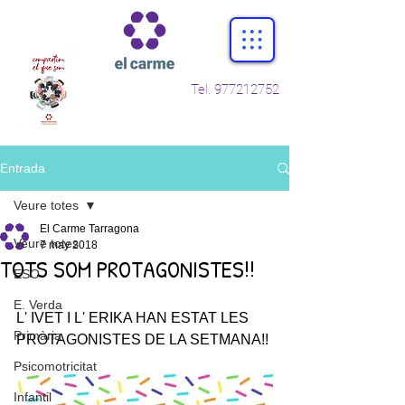
Tel.
977212752
Entrada
Veure totes
El Carme Tarragona
Veure totes
7 may 2018
TOTS SOM PROTAGONISTES!!
ESO
E. Verda
L' IVET I L' ERIKA HAN ESTAT LES 
Primària
PROTAGONISTES DE LA SETMANA!!
Psicomotricitat
Infantil