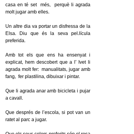
casa en té set  més,  perquè li agrada 
molt jugar amb elles.
Un altre dia va portar un disfressa de la 
Elsa. Diu que és la seva pel.lícula 
preferida.
Amb tot els que ens ha ensenyat i 
explicat, hem descobert que a l’ Ivet li 
agrada molt fer:  manualitats, jugar amb 
fang,  fer plastilina, dibuixar i pintar.
Que li agrada anar amb bicicleta i pujar 
a cavall.
Que després de l’escola, si pot van un 
ratet al parc a jugar.
Que els seus colors preferits són el rosa 