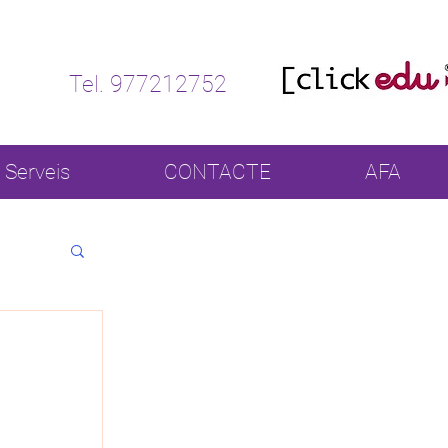
Tel. 977212752
Serveis
CONTACTE
AFA