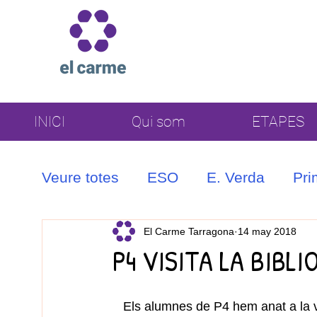
INICI
Qui som
ETAPES
Veure totes
ESO
E. Verda
Pri
Coral
El Carme Tarragona
14 may 2018
P4 VISITA LA BIBL
Els alumnes de P4 hem anat a la vi