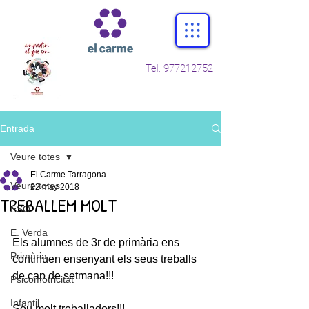
Tel.
977212752
Entrada
Veure totes
El Carme Tarragona
Veure totes
22 may 2018
TREBALLEM MOLT
ESO
E. Verda
Els alumnes de 3r de primària ens 
Primària
continuen ensenyant els seus treballs 
de cap de setmana!!!
Psicomotricitat
Infantil
Sou molt treballadors!!!