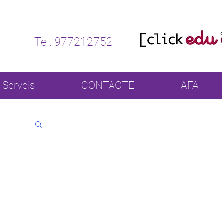
Tel. 977212752
Serveis
CONTACTE
AFA