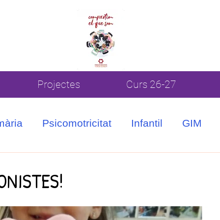
Projectes
Curs 26-27
mària
Psicomotricitat
Infantil
GIM
ONISTES!