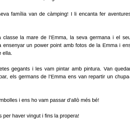
eva família van de càmping! I li encanta fer aventures
a classe la mare de l’Emma, la seva germana i el seu
a ensenyar un power point amb fotos de la Emma i ens
 ella.
etes gegants i les vam pintar amb pintura. Van quedar
bar, els germans de l’Emma ens van repartir un chupa
bombolles i ens ho vam passar d’allò més bé! 
 per haver vingut i fins la propera!