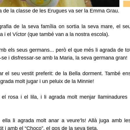
a de la classe de les Erugues va ser la Emma Grau.
fia de la seva família on sortia la seva mare, el seu
a i el Víctor (que també van a la nostra escola).
 amb els seus germans... però el que més li agrada de tot
-se i disfressar-se amb la Maria, la seva germana gran!
 el seu vestit preferit: de la Bella dorment. També ens
rada molt jugar i un peluix de la Minnie!
l rosa i el lila, i li agrada molt menjar llaminadures i
ella li agrada molt anar a veure’ls! Allà juga amb les
t i amb el “Choco”, el gos de la seva tieta.