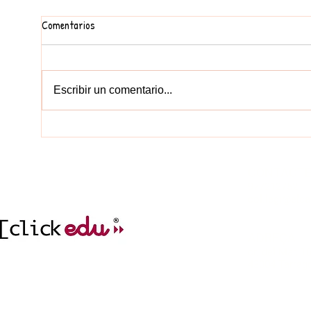
Comentarios
Escribir un comentario...
PRIMERS DIES A INFANTIL
EL NO
CONTACT
977212752
col.legi@elc
incidencies.clicked
ADREÇA
cr. del Mar, 1
43004 Tarrag