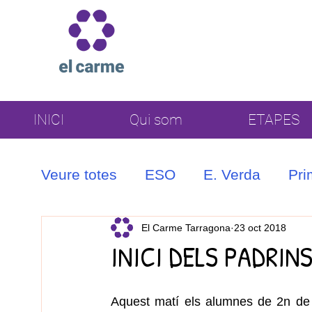
INICI
Qui som
ETAPES
Veure totes
ESO
E. Verda
Pri
Coral
El Carme Tarragona
23 oct 2018
INICI DELS PADRIN
Aquest matí els alumnes de 2n de P