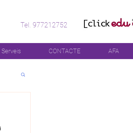
Tel. 977212752
Serveis
CONTACTE
AFA
 