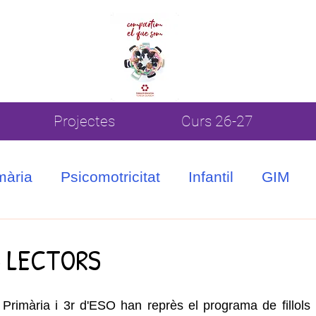
Projectes
Curs 26-27
mària
Psicomotricitat
Infantil
GIM
S LECTORS
rimària i 3r d'ESO han reprès el programa de fillols i