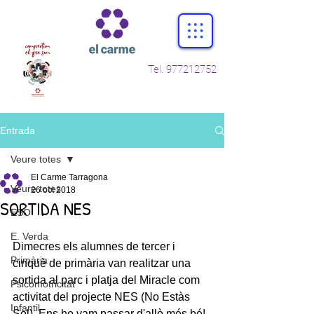
Tel.
977212752
Entrada
Veure totes
El Carme Tarragona
Veure totes
26 oct 2018
SORTIDA NES
ESO
E. Verda
Dimecres els alumnes de tercer i 
Primària
cinquè de primària van realitzar una 
sortida al parc i platja del Miracle com 
Psicomotricitat
activitat del projecte NES (No Estàs 
Infantil
Sol). Ens ho vam passar d'allò més bé!