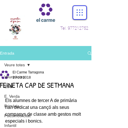
Tel.
977212752
Entrada
Veure totes
El Carme Tarragona
Veure totes
29 oct 2018
FEINETA CAP DE SETMANA
ESO
E. Verda
Els alumnes de tercer A de primària 
Primària
han dedicat una cançó als seus 
companys de classe amb gestos molt 
Psicomotricitat
especials i bonics.
Infantil