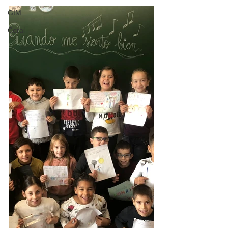
GIM
Coral