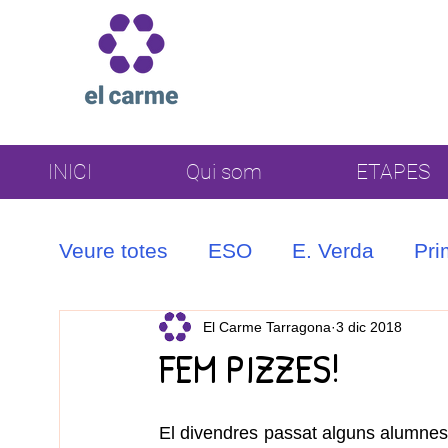
INICI
Qui som
ETAPES
Veure totes
ESO
E. Verda
Pri
Coral
El Carme Tarragona
3 dic 2018
FEM PIZZES!
El divendres passat alguns alumnes 