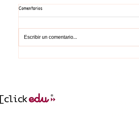
Comentarios
FEM UN MURAL
Escribir un comentario...
EDUCA
CONTACT
977212752
col.legi@elc
incidencies.clicked
ADREÇA
cr. del Mar, 1
43004 Tarrag