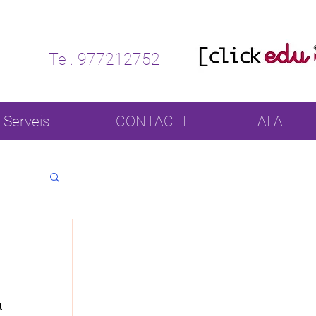
Tel. 977212752
Serveis
CONTACTE
AFA
 