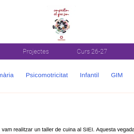
Projectes
Curs 26-27
mària
Psicomotricitat
Infantil
GIM
vam realitzar un taller de cuina al SIEI. Aquesta vegada