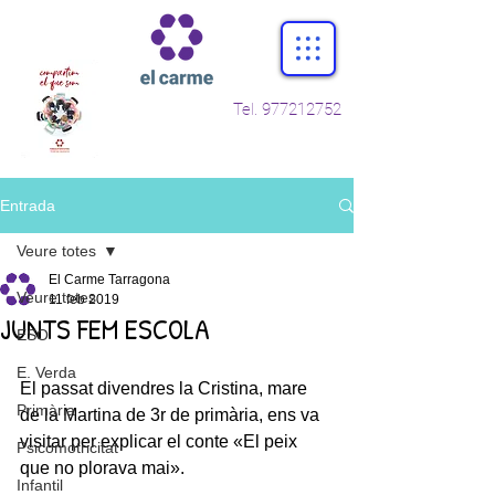
Tel.
977212752
Entrada
Veure totes
El Carme Tarragona
Veure totes
11 feb 2019
JUNTS FEM ESCOLA
ESO
E. Verda
El passat divendres la Cristina, mare 
Primària
de la Martina de 3r de primària, ens va 
visitar per explicar el conte «El peix 
Psicomotricitat
que no plorava mai».
Infantil