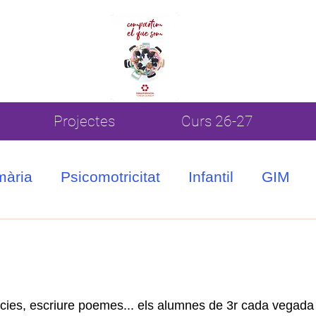
Projectes
Curs 26-27
mària
Psicomotricitat
Infantil
GIM
otícies, escriure poemes... els alumnes de 3r cada vegada