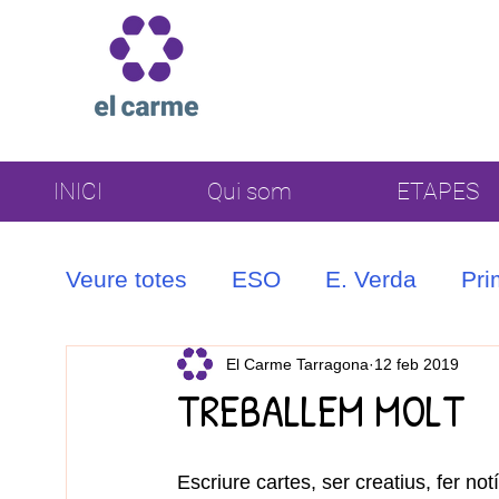
INICI
Qui som
ETAPES
Veure totes
ESO
E. Verda
Pri
Coral
El Carme Tarragona
12 feb 2019
TREBALLEM MOLT
Escriure cartes, ser creatius, fer n