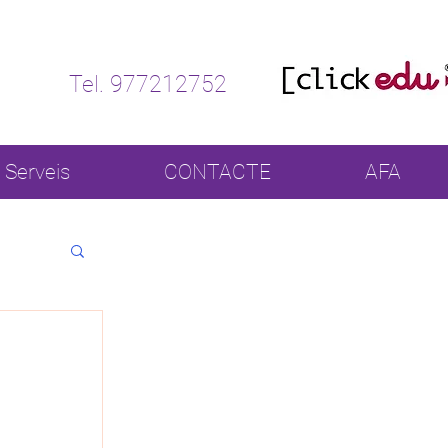
Tel. 977212752
Serveis
CONTACTE
AFA
 