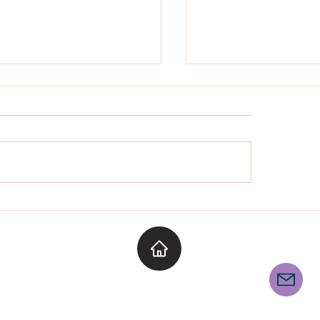
STRE PROPI SEGUICI
SANTA TECLA A LES ES
BALL DE GITANES
E
Segueix-nos
armetarragona.cat
u@elcarmetarragona.cat
CANAL INFORMATIU