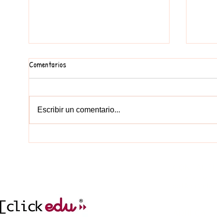
Comentarios
Escribir un comentario...
PRIMERS DIES A INFANTIL
EL NO
CONTACT
977212752
col.legi@elc
incidencies.clicked
ADREÇA