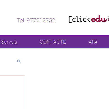
Tel. 977212752
Serveis
CONTACTE
AFA