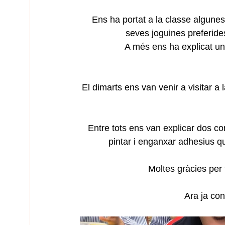
Ens ha portat a la classe algune
seves joguines preferide
A més ens ha explicat un
El dimarts ens van venir a visitar a
 Entre tots ens van explicar dos contes i després ens van donar per cadascú un llibret per 
pintar i enganxar adhesius q
Moltes gràcies per 
Ara ja co