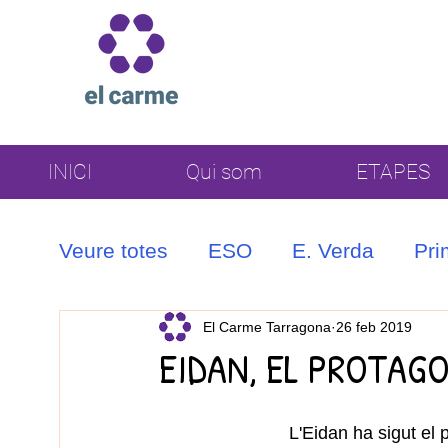
INICI
Qui som
ETAPES
Veure totes
ESO
E. Verda
Pri
Coral
El Carme Tarragona
26 feb 2019
EIDAN, EL PROTAG
L'Eidan ha sigut el 