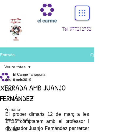
Tel.
977212752
Entrada
Veure totes
El Carme Tarragona
Veure totes
6 mar 2019
XERRADA AMB JUANJO
ESO
FERNÁNDEZ
E. Verda
Primària
El proper dimarts 12 de març a les 
Psicomotricitat
17.15 comptarem amb el professor i 
divulgador Juanjo Fernández per tercer 
Infantil