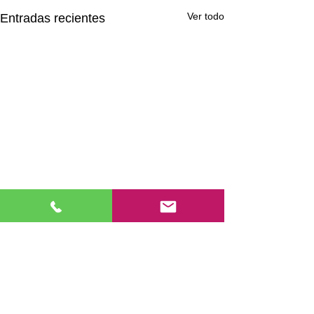
Ver todo
Entradas recientes
Comentarios
TREBALLEM LA TA