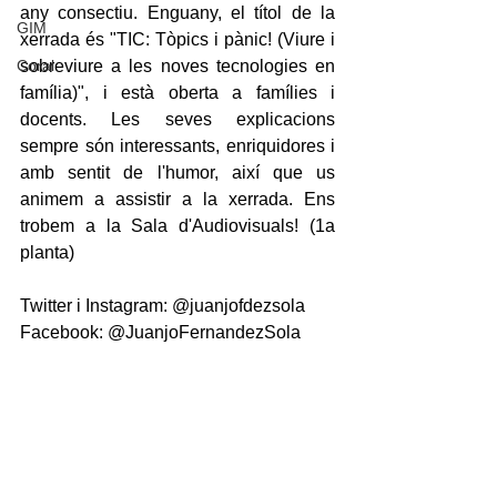
any consectiu. Enguany, el títol de la 
GIM
xerrada és "TIC: Tòpics i pànic! (Viure i 
Coral
sobreviure a les noves tecnologies en 
família)", i està oberta a famílies i 
docents. Les seves explicacions 
sempre són interessants, enriquidores i 
amb sentit de l'humor, així que us 
animem a assistir a la xerrada. Ens 
trobem a la Sala d'Audiovisuals! (1a 
planta)
Twitter i Instagram: @juanjofdezsola
Facebook: @JuanjoFernandezSola