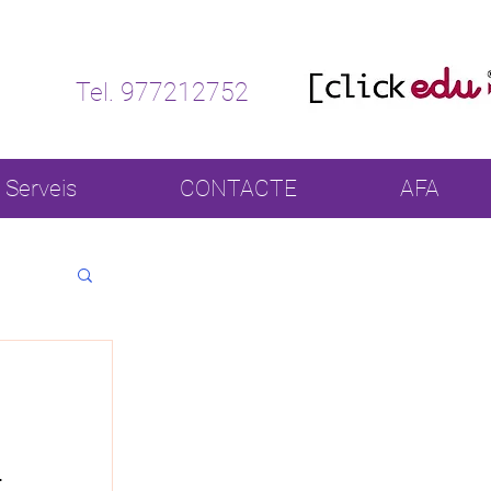
Tel. 977212752
Serveis
CONTACTE
AFA
 