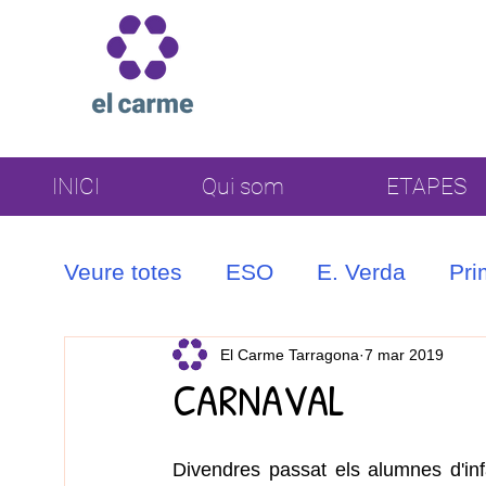
INICI
Qui som
ETAPES
Veure totes
ESO
E. Verda
Pri
Coral
El Carme Tarragona
7 mar 2019
CARNAVAL
Divendres passat els alumnes d'infa