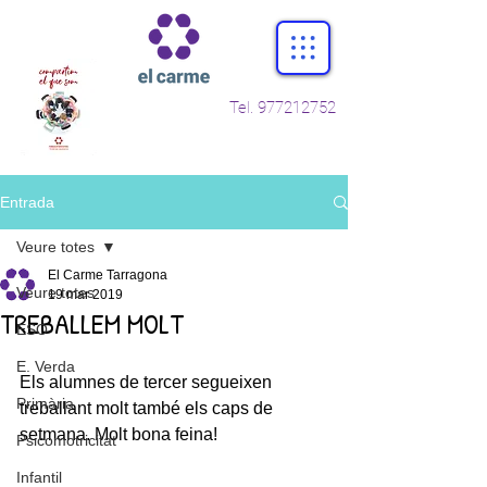
Tel.
977212752
Entrada
Veure totes
El Carme Tarragona
Veure totes
19 mar 2019
TREBALLEM MOLT
ESO
E. Verda
Els alumnes de tercer segueixen 
Primària
treballant molt també els caps de 
setmana. Molt bona feina!
Psicomotricitat
Infantil