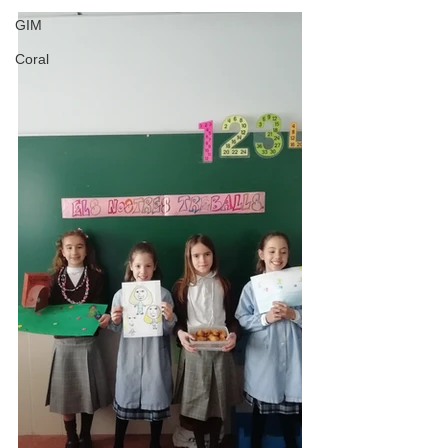
GIM
Coral