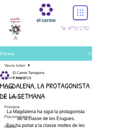
Tel.
977212752
Entrada
Veure totes
El Carme Tarragona
Veure totes
7 may 2019
MAGDALENA, LA PROTAGONISTA
ESO
DE LA SETMANA
E. Verda
Primària
La Magdalena ha sigut la protagonista 
Psicomotricitat
de la classe de les Erugues.
Ens ha portat a la classe moltes de les 
Infantil