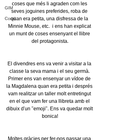
coses que més li agraden com les 
GIM
seves joguines preferides, roba de 
Coral
quan era petita, una disfressa de la 
Minnie Mouse, etc.  i ens han explicat 
un munt de coses ensenyant el llibre 
del protagonista.
El divendres ens va venir a visitar a la 
classe la seva mama i el seu germà. 
Primer ens van ensenyar un vídoe de 
la Magdalena quan era petita i després 
vam realitzar un taller molt entretingut 
en el que vam fer una llibreta amb el 
dibuix d'un "emoji". Ens va quedar molt 
bonica!
Moltes gràcies per fer-nos passar una 