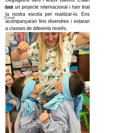
fent un projecte internacional i han triat 
GIM
la nostra escola per realitzar-lo. Ens 
Coral
acompanyaran fins divendres i estaran 
a classes de diferents nivells.