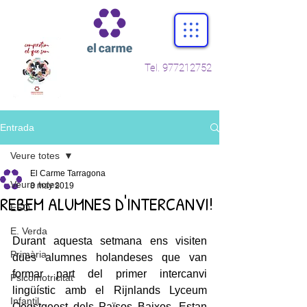
Tel.
977212752
Entrada
Veure totes
El Carme Tarragona
Veure totes
8 may 2019
REBEM ALUMNES D'INTERCANVI!
ESO
E. Verda
Durant aquesta setmana ens visiten 
Primària
dues alumnes holandeses que van 
formar part del primer intercanvi 
Psicomotricitat
lingüístic amb el Rijnlands Lyceum 
Infantil
Oegstgeest dels Països Baixos. Estan 