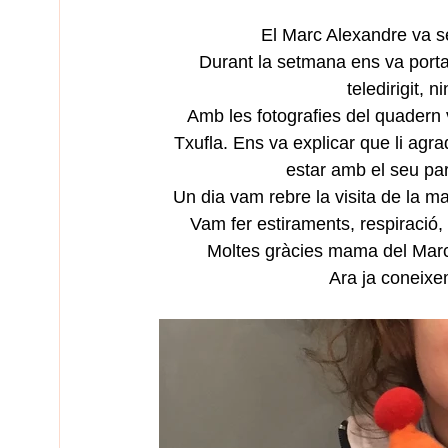
El Marc Alexandre va se
Durant la setmana ens va porta
teledirigit, n
Amb les fotografies del quadern 
Txufla. Ens va explicar que li agrad
estar amb el seu pare
Un dia vam rebre la visita de la m
Vam fer estiraments, respiració, 
Moltes gràcies mama del Marc
Ara ja coneix