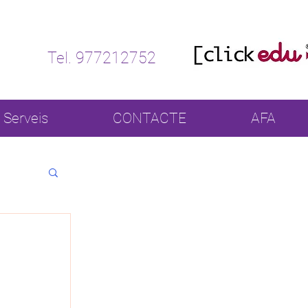
Tel. 977212752
Serveis
CONTACTE
AFA