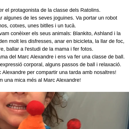
r el protagonista de la classe dels Ratolins.
r algunes de les seves joguines. Va portar un robot 
inos, cotxes, unes bitlles i un tucà.
vam conèixer els seus animals: Blankito, Ashland i la 
en molt les disfresses, anar en bicicleta, la llar de foc, 
, ballar a l'estudi de la mama i fer fotos.
ama del Marc Alexandre i ens va fer una classe de ball. 
expressió corporal, alguns passos de ball i relaxació.
 Alexandre per compartir una tarda amb nosaltres!
em una mica més al Marc Alexandre!