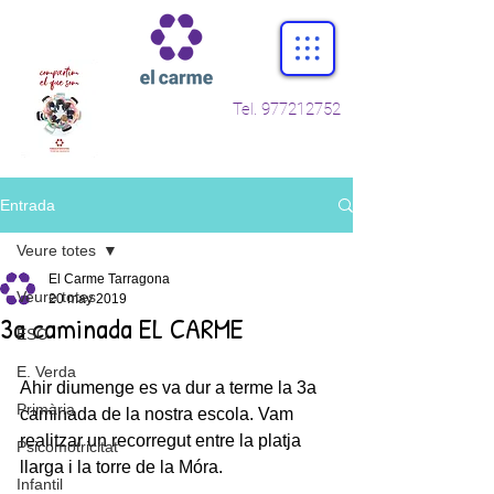
Tel.
977212752
Entrada
Veure totes
El Carme Tarragona
Veure totes
20 may 2019
3a caminada EL CARME
ESO
E. Verda
Ahir diumenge es va dur a terme la 3a 
Primària
caminada de la nostra escola. Vam 
realitzar un recorregut entre la platja 
Psicomotricitat
llarga i la torre de la Móra.
Infantil