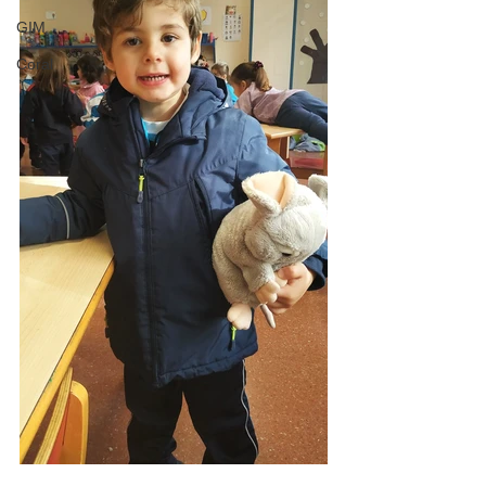
GIM
Coral