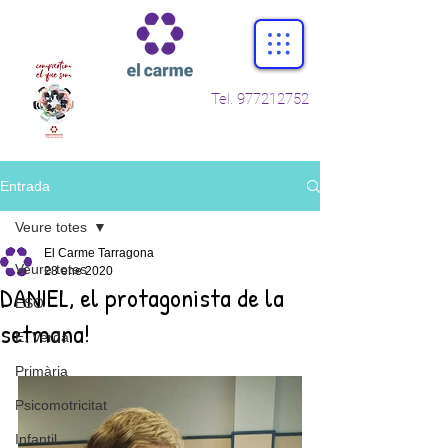
Tel.
977212752
Entrada
Veure totes
El Carme Tarragona
Veure totes
28 ene 2020
DANIEL, el protagonista de la
ESO
setmana!
E. Verda
Primària
Psicomotricitat
Infantil