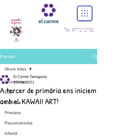
Tel.
977212752
Entrada
Veure totes
El Carme Tarragona
Veure totes
19 mar 2021
A tercer de primària ens iniciem
ESO
amb el KAWAII ART!
E. Verda
Primària
Psicomotricitat
Infantil