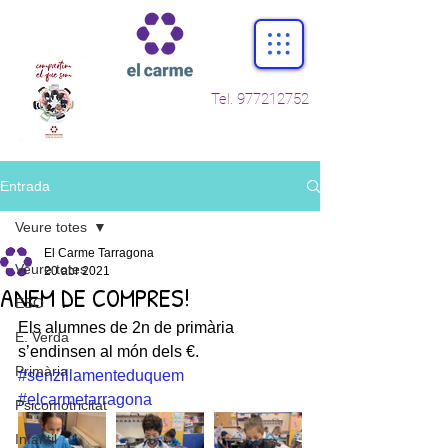
Tel.
977212752
Entrada
Veure totes
El Carme Tarragona
Veure totes
20 abr 2021
ANEM DE COMPRES!
ESO
Els alumnes de 2n de primària 
E. Verda
s’endinsen al món dels €. 
Primària
#senzillamenteduquem
#elcarmetarragona
Psicomotricitat
Infantil