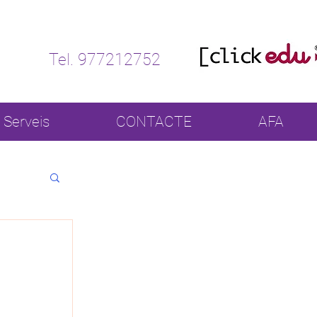
Tel. 977212752
Serveis
CONTACTE
AFA