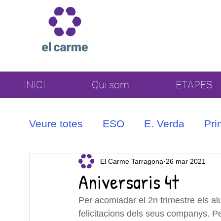
INICI
Qui som
ETAPES
Veure totes
ESO
E. Verda
Pri
Coral
El Carme Tarragona
26 mar 2021
Aniversaris 4t
Per acomiadar el 2n trimestre els al
felicitacions dels seus companys. P