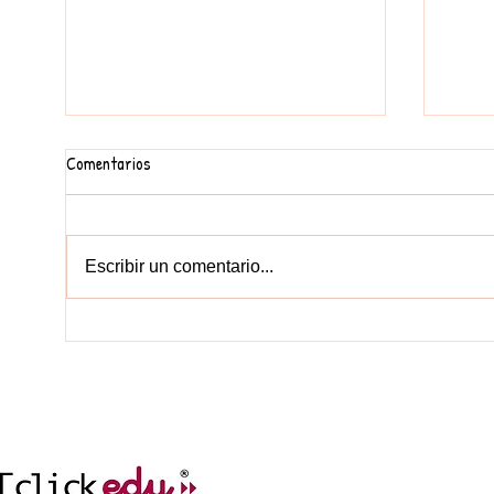
Comentarios
FEM UN MURAL
Escribir un comentario...
EDUCA
CONTACT
977212752
col.legi@elc
incidencies.clicked