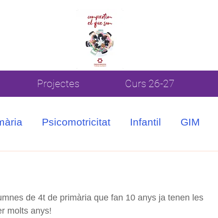
Projectes
Curs 26-27
mària
Psicomotricitat
Infantil
GIM
umnes de 4t de primària que fan 10 anys ja tenen les 
er molts anys!