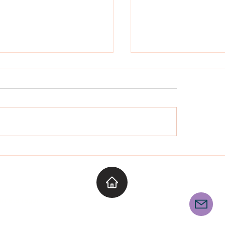
TREBALLEM LA TARDOR
CIÓ VIÀRIA 4t DE PRIMÀRIA
E
Segueix-nos
armetarragona.cat
u@elcarmetarragona.cat