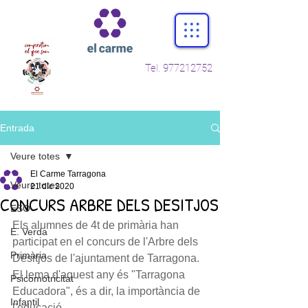
Tel.
977212752
Entrada
Veure totes
El Carme Tarragona
Veure totes
21 dic 2020
CONCURS ARBRE DELS DESITJOS
ESO
Els alumnes de 4t de primària han 
E. Verda
participat en el concurs de l'Arbre dels 
Primària
Desitjos de l'ajuntament de Tarragona. 
El lema d'aquest any és "Tarragona 
Psicomotricitat
Educadora", és a dir, la importància de 
Infantil
l'educació. 